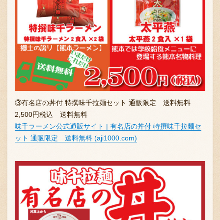
〒869-1107 熊本県菊池郡菊陽町辛川448
096-349-2222
③有名店の丼付 特撰味千拉麺セット 通販限定 送料無料
TEL
:
2,500円税込 送料無料
096-349-2288
FAX
:
味千ラーメン公式通販サイト | 有名店の丼付 特撰味千拉麺セ
ット 通販限定 送料無料 (aji1000.com)