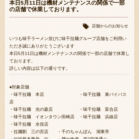
本日5月11日は機材メンテナンスの関係で一部
の店舗で休業しております。
店舗からのお知らせ
いつも味千ラーメン並びに味千拉麺グループ店舗をご利用い
ただき誠にありがとうございます
本日5月11日は機材メンテナンスの関係で一部の店舗で休業し
ております。
詳しい内容は以下の通りです。
●対象店舗
・味千拉麺 本店 ・味千拉麺 東バイパス
店
・味千拉麺 光の森店 ・味千拉麺 富合店
・味千拉麺 イオンタウン田崎店 ・味千拉麺 浜線店
・味千拉麺 水俣店
・拉麺劉 三の宮店 ・千のちゃんぽん 湖東亭