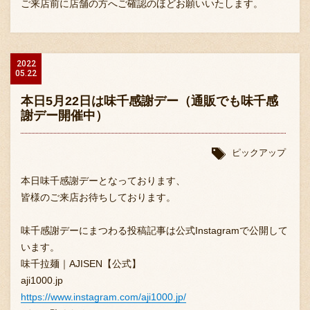
ご来店前に店舗の方へご確認のほどお願いいたします。
2022
05.22
本日5月22日は味千感謝デー（通販でも味千感
謝デー開催中）
ピックアップ
本日味千感謝デーとなっております、
皆様のご来店お待ちしております。
味千感謝デーにまつわる投稿記事は公式Instagramで公開して
います。
味千拉麺｜AJISEN【公式】
aji1000.jp
https://www.instagram.com/aji1000.jp/