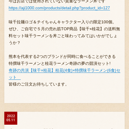
今はお店では使用されていない貴重なラーメン丼です
https://aji1000.com/products/detail.php?product_id=127
味千拉麺ロゴ＆チイちゃんキャラクター入りの限定100個。
ぜひ、ご自宅で５月の売れ筋TOP商品【味千×桂花】の送料無
料セット味千ラーメンを丼ごと味わってみてはいかがでしょ
うか？
熊本を代表する2つのブランドが同時に食べることができる
特撰味千ラーメンと桂花ラーメン奇跡の夢の競演セット!
奇跡の共演【味千×桂花】桂花(4食)×特撰味千ラーメン(6食)セ
ット
皆様のご注文お待ちしています。
2022
05.11