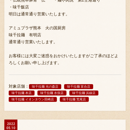
・伝統熊本豚骨 伝 ・麺や肉虎 第2空港通り
・味千飯店
明日は通常通り営業いたします。
アミュプラザ熊本 火の国厨房
味千拉麺 有明店
通常通り営業いたします。
お客様には大変ご迷惑をおかけいたしますがご了承のほどよ
ろしくお願い申し上げます。
対象店舗：
味千拉麺 光の森店
味千拉麺 富合店
味千拉麺 本店
味千拉麺 水俣店
味千拉麺 浜線店
味千拉麺 イオンタウン田崎店
味千拉麺 荒尾店
2022
05.10