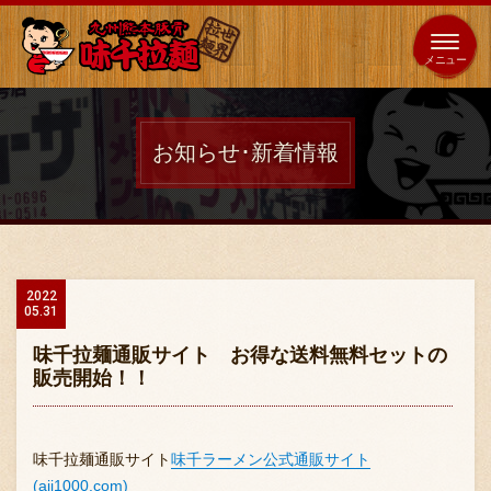
653
64
全国
海外
日本
展開
店
店
お知らせ･新着情報
ホーム
秘伝の味
2022
05.31
メニュー紹介
味千拉麺通販サイト お得な送料無料セットの
販売開始！！
店舗案内
味千拉麺通販サイト
味千ラーメン公式通販サイト
(aji1000.com)
味千の取り組み