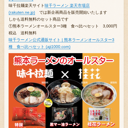
味千拉麺楽天サイト
味千ラーメン 楽天市場店
(rakuten.ne.jp)
では新企画商品を販売開始いたします
しかも送料無料のセット商品です
お問い合わせ
①熊本ラーメンオールスター3種 食べ比べセット 3,000円
税込 送料無料
味千ラーメン公式通販サイト | 熊本ラーメンオールスター3
ブランド一覧
種 食べ比べセット (aji1000.com)
FC加盟店募集
会社案内
お知らせ