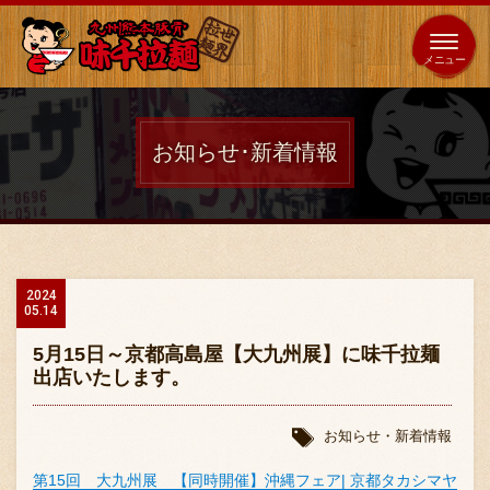
653
64
全国
海外
日本
展開
店
店
お知らせ･新着情報
ホーム
秘伝の味
2024
05.14
メニュー紹介
5月15日～京都高島屋【大九州展】に味千拉麺
出店いたします。
店舗案内
お知らせ・新着情報
第15回 大九州展 【同時開催】沖縄フェア| 京都タカシマヤ
味千の取り組み