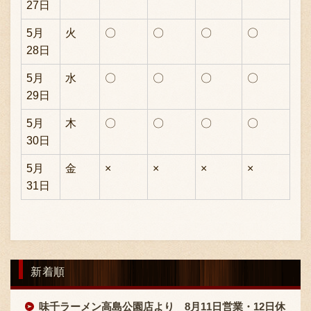
27日
5月
火
〇
〇
〇
〇
28日
5月
水
〇
〇
〇
〇
29日
5月
木
〇
〇
〇
〇
30日
5月
金
×
×
×
×
31日
新着順
味千ラーメン高島公園店より 8月11日営業・12日休