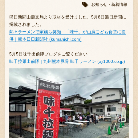
お知らせ・新着情報
熊日新聞山鹿支局より取材を受けました、5月8日熊日新聞に
掲載されました。
熱々ラーメンで家族ら笑顔 「味千」が山鹿こども食堂に提
供｜熊本日日新聞社 (kumanichi.com)
〒869-1107 熊本県菊池郡菊陽町辛川448
5月5日味千出前隊ブログをご覧ください
味千拉麺出前隊 | 九州熊本豚骨 味千ラーメン (aji1000.co.jp)
096-349-2222
TEL
:
096-349-2288
FAX
: