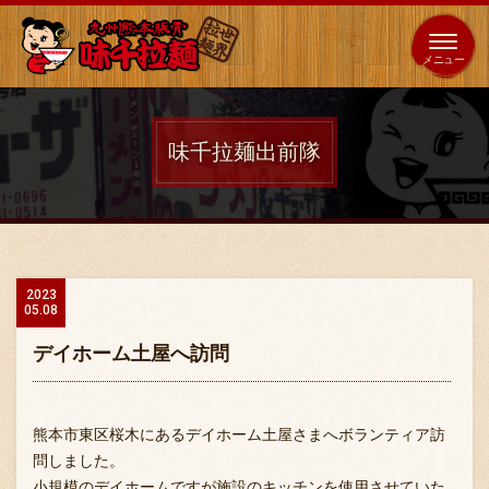
653
64
全国
海外
日本
展開
店
店
味千拉麺出前隊
ホーム
秘伝の味
2023
05.08
メニュー紹介
デイホーム土屋へ訪問
店舗案内
熊本市東区桜木にあるデイホーム土屋さまへボランティア訪
問しました。
小規模のデイホームですが施設のキッチンを使用させていた
味千の取り組み