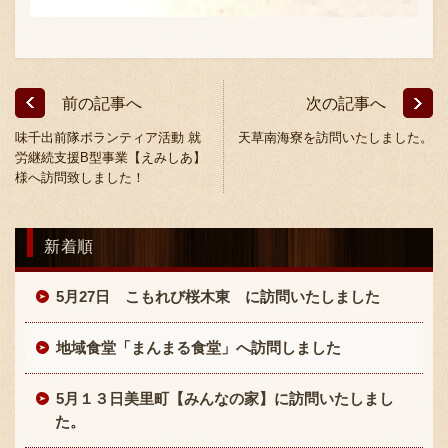
前の記事へ
次の記事へ
味千出前隊ボランティア活動 就
天草南海寮を訪問いたしました。
労継続支援B型事業【えみしあ】
〒869-1107 熊本県菊池郡菊陽町辛川448
様へ訪問致しました！
096-349-2222
TEL
:
096-349-2288
新着順
FAX
:
5月27日 こもれび桜木東 に訪問いたしました
地域食堂「まんまる食堂」へ訪問しました
5月１３日美里町【みんなの家】に訪問いたしまし
た。