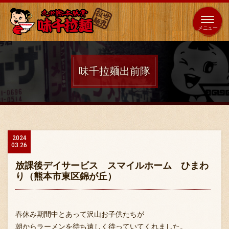
653
64
全国
海外
日本
展開
店
店
味千拉麺出前隊
ホーム
秘伝の味
2024
03.26
メニュー紹介
放課後デイサービス スマイルホーム ひまわ
り（熊本市東区錦が丘）
店舗案内
春休み期間中とあって沢山お子供たちが
朝からラーメンを待ち遠しく待っていてくれました。
味千の取り組み