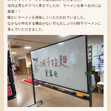
当日は雪もチラつく寒さでしたが、ラーメンを食べるのには
最適！！
暖かいラーメンを美味しくいただかれていました。
お問い合わせ
なかなか外出する機会がない方も久しぶりの味千ラーメンに
喜んでいただきました。
ブランド一覧
FC加盟店募集
会社案内
お知らせ