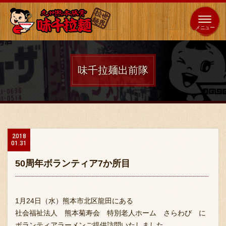
653
64
全国
海外
日本
展開
店
店
味千拉麺出前隊
ホーム
秘伝の味
2018
01.31
メニュー紹介
50周年ボランティア7か所目
店舗案内
1月24日（水）熊本市北区龍田にある
社会福祉法人 熊本菊寿会 特別老人ホーム さらわび に
ボランティアラーメンご提供訪問いたしました。
味千の取り組み