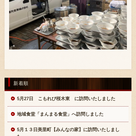
〒869-1107 熊本県菊池郡菊陽町辛川448
096-349-2222
TEL
:
096-349-2288
FAX
:
新着順
5月27日 こもれび桜木東 に訪問いたしました
地域食堂「まんまる食堂」へ訪問しました
5月１３日美里町【みんなの家】に訪問いたしまし