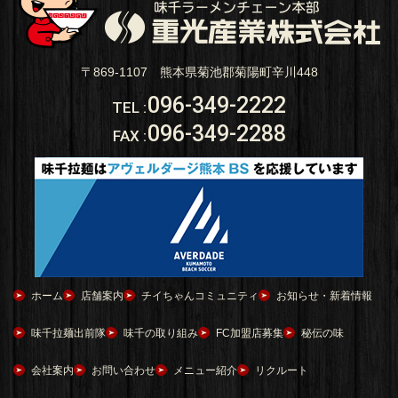
〒869-1107 熊本県菊池郡菊陽町辛川448
096-349-2222
TEL
:
096-349-2288
FAX
:
ホーム
店舗案内
チイちゃんコミュニティ
お知らせ・新着情報
味千拉麺出前隊
味千の取り組み
FC加盟店募集
秘伝の味
会社案内
お問い合わせ
メニュー紹介
リクルート