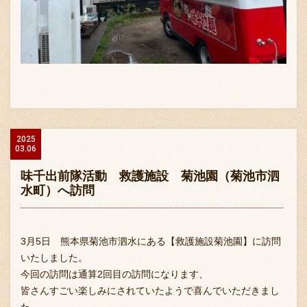
〒869-1107 熊本県菊池郡菊陽町辛川448
096-349-2222
2025
TEL
:
03.06
096-349-2288
FAX
:
味千出前隊活動 救護施設 菊池園（菊池市泗
水町）へ訪問
3月5日 熊本県菊池市泗水にある【救護施設菊池園】に訪問
いたしました。
今回の訪問は通算2回目の訪問になります、
皆さんすごい楽しみにされていたようで喜んでいただきまし
た。