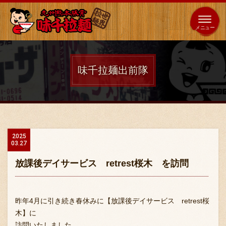
653
64
全国
海外
日本
展開
店
店
味千拉麺出前隊
ホーム
秘伝の味
2025
03.27
メニュー紹介
放課後デイサービス retrest桜木 を訪問
店舗案内
昨年4月に引き続き春休みに【放課後デイサービス retrest桜
木】に
訪問いたしました。
味千の取り組み