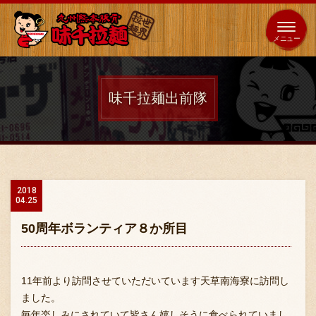
653
64
全国
海外
日本
展開
店
店
味千拉麺出前隊
ホーム
秘伝の味
2018
04.25
メニュー紹介
50周年ボランティア８か所目
店舗案内
11年前より訪問させていただいています天草南海寮に訪問し
ました。
毎年楽しみにされていて皆さん嬉しそうに食べられていまし
味千の取り組み