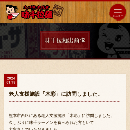
653
64
全国
海外
日本
展開
店
店
味千拉麺出前隊
ホーム
秘伝の味
2024
01.18
メニュー紹介
老人支援施設「木彩」に訪問しました。
店舗案内
熊本市西区にある老人支援施設「木彩」に訪問しました。
久しぶりに味千ラーメンを食べられた方もいて
大変喜んでいただきました。
味千の取り組み