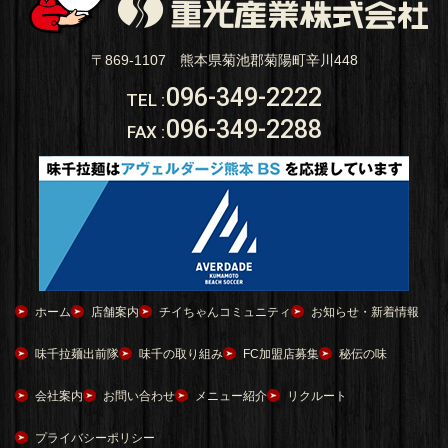
〒869-1107 熊本県菊池郡菊陽町辛川448
096-349-2222
TEL
:
096-349-2288
FAX
:
ホーム
店舗案内
チイちゃんコミュニティ
お知らせ・新着情報
味千拉麺出前隊
味千の取り組み
FC加盟店募集
秘伝の味
会社案内
お問い合わせ
メニュー紹介
リクルート
プライバシーポリシー