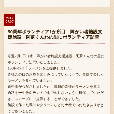
2017
07.07
50周年ボランティア1か所目 障がい者施設支
援施設 阿蘇くんわの里にボランティア訪問
今週7月5日（水）障がい者施設支援施設 阿蘇くんわの里に
ボランティア訪問いたしました。
150杯の味千ラーメンをご提供しました。
皆様この日のお昼を楽しみにしていたようで、笑顔で楽しく
ラーメンを食べていました。
途中雨が心配されましたが、職員の皆様がラーメンを運ぶ
通路を一生懸命テントで雨でぬれないように確保していただ
き、スムーズにご提供することができました。
施設で作った馬油やクリームなどお土産でいただきありがと
うございました。