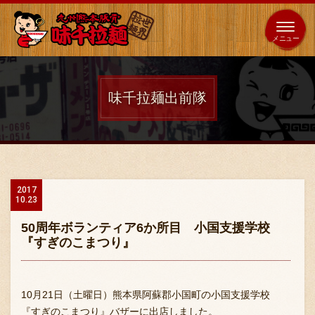
653
64
全国
海外
日本
展開
店
店
味千拉麺出前隊
ホーム
秘伝の味
2017
10.23
メニュー紹介
50周年ボランティア6か所目 小国支援学校
『すぎのこまつり』
店舗案内
10月21日（土曜日）熊本県阿蘇郡小国町の小国支援学校
『すぎのこまつり』バザーに出店しました。
味千の取り組み