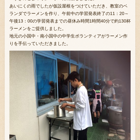
あいにくの雨でしたが仮設屋根をつけていただき、教室のベ
ランダでラーメンを作り、午前中の学習発表終了の11：20～
午後13：00の学習発表までの昼休み時間1時間40分で約130杯
お問い合わせ
ラーメンをご提供しました。
地元の小国中・南小国中の中学生ボランティアがラーメン作
りを手伝っていただきました。
ブランド一覧
FC加盟店募集
会社案内
お知らせ