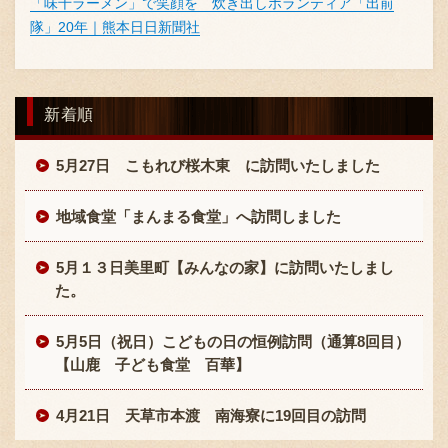
「味千ラーメン」で笑顔を 炊き出しボランティア「出前
採用情報
隊」20年｜熊本日日新聞社
新着順
5月27日 こもれび桜木東 に訪問いたしました
地域食堂「まんまる食堂」へ訪問しました
5月１３日美里町【みんなの家】に訪問いたしまし
た。
5月5日（祝日）こどもの日の恒例訪問（通算8回目）
【山鹿 子ども食堂 百華】
4月21日 天草市本渡 南海寮に19回目の訪問