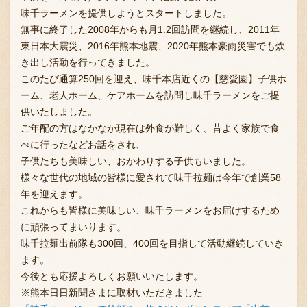
味千ラーメンを提供しようとスタートしました。
無事に終了した2008年からも月1.2回訪問を継続し、2011年
東日本大震災、2016年熊本地震、2020年熊本豪雨災害でも炊
お問い合わせ
き出し活動を行ってきました。
このたび通算250回を迎え、味千本店近くの【慈愛園】子供ホ
ーム、老人ホーム、ケアホームを訪問し味千ラーメンをご提
ブランド一覧
供いたしました。
ご年配の方はなかなか現在は外食が難しく、昔よく家族で食
べに行ったなどお話をされ、
FC加盟店募集
子供たちも美味しい、おかわりする子供もいました。
様々な世代の地域の皆様に愛されて味千拉麺は今年で創業58
年を迎えます。
会社案内
これからも皆様に美味しい、味千ラーメンをお届けするため
に頑張ってまいります。
味千拉麺出前隊も300回、400回を目指して活動継続していき
ます。
お知らせ
今後とも応援よろしくお願いいたします。
※熊本日日新聞さまに取材いただきました