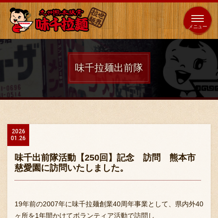
653
64
全国
海外
日本
展開
店
店
味千拉麺出前隊
ホーム
秘伝の味
2026
01.26
メニュー紹介
味千出前隊活動【250回】記念 訪問 熊本市
慈愛園に訪問いたしました。
店舗案内
19年前の2007年に味千拉麺創業40周年事業として、県内外40
ヶ所を1年間かけてボランティア活動で訪問し
味千の取り組み