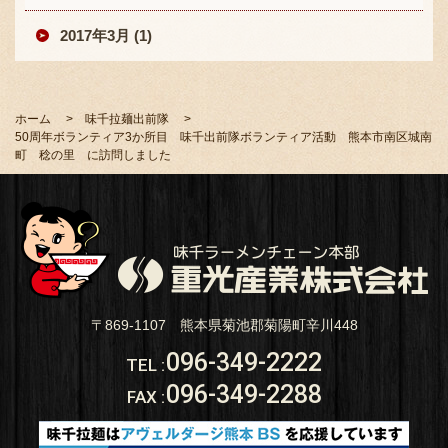
2017年3月 (1)
ホーム
味千拉麺出前隊
50周年ボランティア3か所目 味千出前隊ボランティア活動 熊本市南区城南
町 稔の里 に訪問しました
〒869-1107 熊本県菊池郡菊陽町辛川448
096-349-2222
TEL
:
096-349-2288
FAX
: