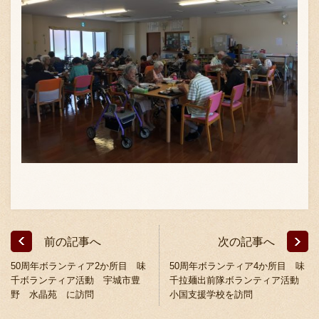
〒869-1107 熊本県菊池郡菊陽町辛川448
096-349-2222
TEL
:
096-349-2288
FAX
:
前の記事へ
次の記事へ
50周年ボランティア2か所目 味
50周年ボランティア4か所目 味
千ボランティア活動 宇城市豊
千拉麺出前隊ボランティア活動
野 水晶苑 に訪問
小国支援学校を訪問