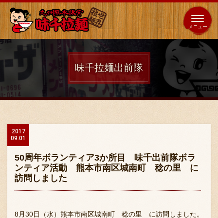
653
64
全国
海外
日本
展開
店
店
味千拉麺出前隊
ホーム
秘伝の味
2017
09.01
メニュー紹介
50周年ボランティア3か所目 味千出前隊ボラ
ンティア活動 熊本市南区城南町 稔の里 に
訪問しました
店舗案内
8月30日（水）熊本市南区城南町 稔の里 に訪問しました。
味千の取り組み