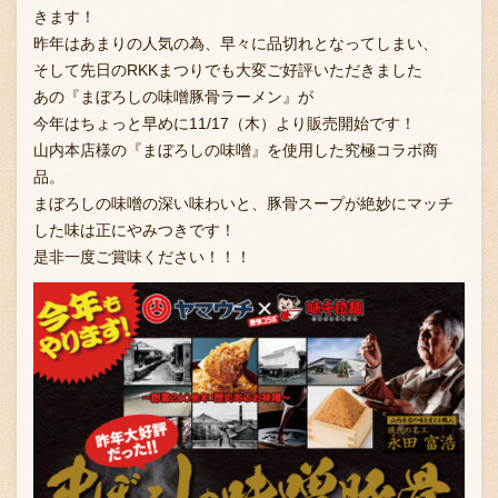
きます！
昨年はあまりの人気の為、早々に品切れとなってしまい、
そして先日のRKKまつりでも大変ご好評いただきました
お問い合わせ
あの『まぼろしの味噌豚骨ラーメン』が
今年はちょっと早めに11/17（木）より販売開始です！
山内本店様の『まぼろしの味噌』を使用した究極コラボ商
ブランド一覧
品。
まぼろしの味噌の深い味わいと、豚骨スープが絶妙にマッチ
した味は正にやみつきです！
FC加盟店募集
是非一度ご賞味ください！！！
会社案内
お知らせ