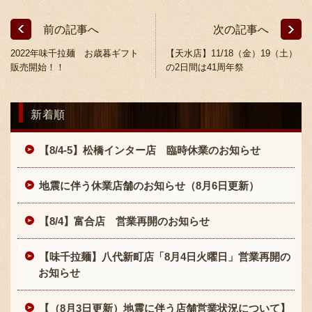
前の記事へ
次の記事へ
2022年味千拉麺 お歳暮ギフト
【天水店】11/18（金）19（土）
販売開始！！
の2日間は41周年祭
新着順
〒869-1107 熊本県菊池郡菊陽町辛川448
096-349-2222
TEL
:
【8/4-5】松橋インター店 臨時休業のお知らせ
096-349-2288
FAX
:
地震に伴う休業店舗のお知らせ（8月6日更新）
【8/4】富合店 営業再開のお知らせ
【味千拉麺】八代新町店「8月4日火曜日」営業再開の
お知らせ
【（8月3日更新）地震に伴う店舗営業状況について】