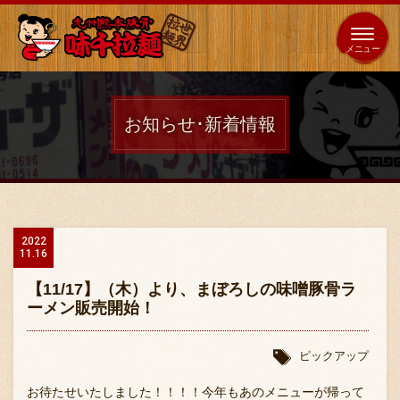
653
64
全国
海外
日本
展開
店
店
お知らせ･新着情報
ホーム
秘伝の味
2022
11.16
メニュー紹介
【11/17】（木）より、まぼろしの味噌豚骨ラ
ーメン販売開始！
店舗案内
ピックアップ
お待たせいたしました！！！！
今年もあのメニューが帰って
味千の取り組み