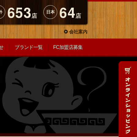
653
64
外
日本
店
店
会社案内
せ
ブランド一覧
FC加盟店募集