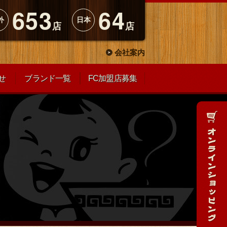
653
64
外
日本
店
店
会社案内
せ
ブランド一覧
FC加盟店募集