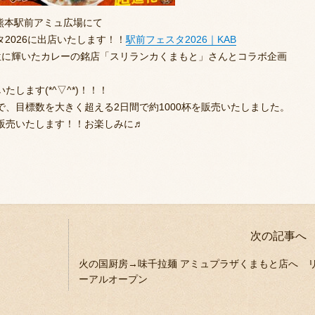
）熊本駅前アミュ広場にて
タ2026に出店いたします！！
駅前フェスタ2026｜KAB
位に輝いたカレーの銘店「スリランカくまもと」さんとコラボ企画
します(*^▽^*)！！！
、目標数を大きく超える2日間で約1000杯を販売いたしました。
販売いたします！！お楽しみに♬
次の記事へ
火の国厨房→味千拉麺 アミュプラザくまもと店へ 
ーアルオープン