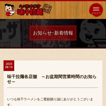
653
64
全国
海外
日本
展開
店
店
お知らせ･新着情報
ホーム
秘伝の味
2023
08.10
メニュー紹介
味千拉麺各店舗 ～お盆期間営業時間のお知ら
せ～
店舗案内
いつも味千ラーメンをご愛顧賜り誠にありがとうございま
す。
味千の取り組み