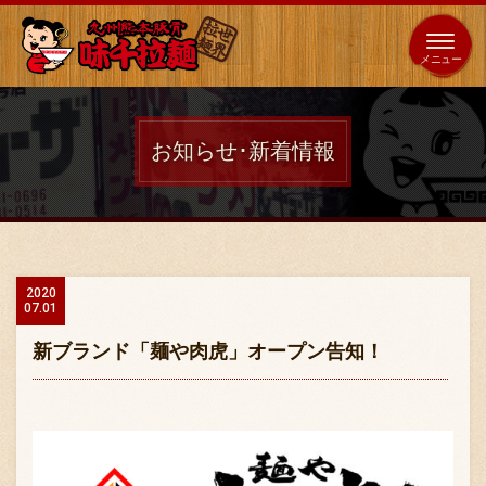
653
64
全国
海外
日本
展開
店
店
お知らせ･新着情報
ホーム
秘伝の味
2020
07.01
メニュー紹介
新ブランド「麺や肉虎」オープン告知！
店舗案内
味千の取り組み