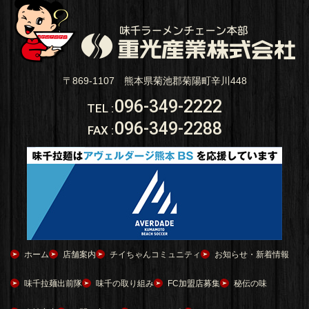
〒869-1107 熊本県菊池郡菊陽町辛川448
096-349-2222
TEL
:
096-349-2288
FAX
:
ホーム
店舗案内
チイちゃんコミュニティ
お知らせ・新着情報
味千拉麺出前隊
味千の取り組み
FC加盟店募集
秘伝の味