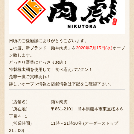
お問い合わせ
日頃のご愛顧誠にありがとうございます。
ブランド一覧
この度、新ブランド「麺や肉虎」を
2020年7月15日(水)
オープ
ン致します。
どっさり野菜にどっさりお肉！
FC加盟店募集
特製極太麺を使用して！食べ応えバツグン！
是非一度ご賞味あれ！
詳しいオープン情報と店舗情報は下記をご確認下さい。
会社案内
（店舗名） 麺や肉虎
（所在地） 〒861-2101 熊本県熊本市東区桜木６
お知らせ
丁目４−１
（営業時間） 11時～21時30分 (オーダーストップ
21：00)