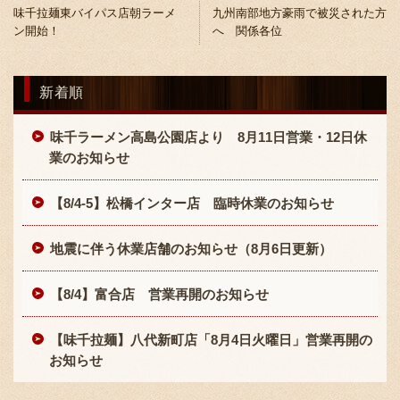
味千拉麺東バイパス店朝ラーメ
九州南部地方豪雨で被災された方
ン開始！
へ 関係各位
新着順
味千ラーメン高島公園店より 8月11日営業・12日休
〒869-1107 熊本県菊池郡菊陽町辛川448
業のお知らせ
096-349-2222
TEL
:
【8/4-5】松橋インター店 臨時休業のお知らせ
096-349-2288
FAX
:
地震に伴う休業店舗のお知らせ（8月6日更新）
【8/4】富合店 営業再開のお知らせ
【味千拉麺】八代新町店「8月4日火曜日」営業再開の
お知らせ