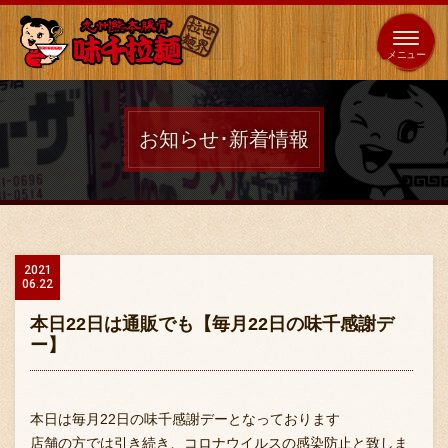
653
64
全国
海外
日本
展開
店
店
お知らせ･新着情報
ホーム
秘伝の味
2021
06.22
メニュー紹介
本日22日は通販でも【毎月22日の味千感謝デ
ー】
店舗案内
本日は毎月22日の味千感謝デーとなっております
店舗の方では引き続き、コロナウイルスの感染防止と致しま
味千の取り組み