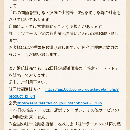
して、
「席の間隔を空ける・換気の実施等、3密を避ける為の対応を
させて頂いております。
お問い合わせ
店舗によっては営業時間がことなる場合があります、
詳しくはご来店予定の各店舗へお問い合わせの程お願い致し
ます。
ブランド一覧
お客様にはお手数をお掛け致しますが、何卒ご理解ご協力の
程よろしくお願い致します。
FC加盟店募集
また通信販売でも、22日限定感謝価格の「感謝デーセット」
を販売しております。
是非、ご利用下さい。
会社案内
味千拉麺通販サイト
https://aji1000.com/products/detail.php?
product_id=84
楽天
https://item.rakuten.co.jp/kumahonpo/aji-1202/
※22日の感謝デーでは、店舗でクーポン、その他サービスの
お知らせ
ご利用は出来ません。
※全国の味千拉麺各店舗・地域により味千ラーメンの1杯の感