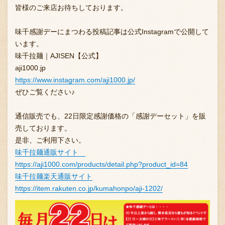
皆様のご来店お待ちしております。
味千感謝デーにまつわる投稿記事は公式Instagramで公開して
お問い合わせ
います。
味千拉麺｜AJISEN【公式】
aji1000.jp
ブランド一覧
https://www.instagram.com/aji1000.jp/
ぜひご覧ください♪
FC加盟店募集
通信販売でも、22日限定感謝価格の「感謝デーセット」を販
売しております。
是非、ご利用下さい。
味千拉麺通販サイト
会社案内
https://aji1000.com/products/detail.php?product_id=84
味千拉麺楽天通販サイト
https://item.rakuten.co.jp/kumahonpo/aji-1202/
お知らせ