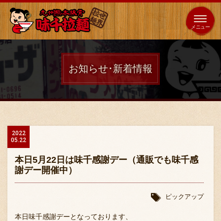
653
64
全国
海外
日本
展開
店
店
お知らせ･新着情報
ホーム
秘伝の味
2022
05.22
メニュー紹介
本日5月22日は味千感謝デー（通販でも味千感
謝デー開催中）
店舗案内
ピックアップ
本日味千感謝デーとなっております、
味千の取り組み