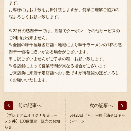
ます。
お客様にはお手数をお掛け致しますが、何卒ご理解ご協力の
程よろしくお願い致します。
※22日の感謝デーでは、店舗でクーポン、その他サービスの
ご利用は出来ません。
※全国の味千拉麺各店舗・地域により味千ラーメンの1杯の感
〒869-1107 熊本県菊池郡菊陽町辛川448
謝デー価格に違いがある場合がございます。
096-349-2222
申し訳ございませんがご了承の程、お願い致します。
TEL
:
※各店舗によって営業時間が異なる場合がございます、
096-349-2288
ご来店前に来店予定店舗へお手数ですが御確認のほどよろし
FAX
:
くお願いいたします。
前の記事へ
次の記事へ
【プレミアムオリジナル赤ラー
5月23日（月）～味千油そばキャ
メン丼】100個限定 販売のお知
ンペーン
らせ