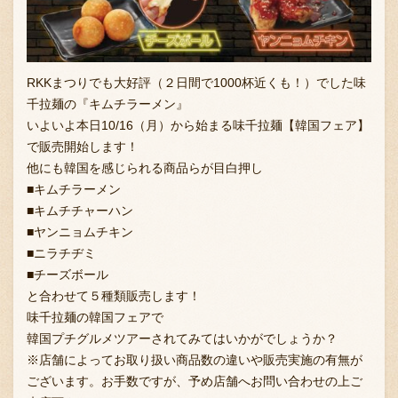
採用情報
RKKまつりでも大好評（２日間で1000杯近くも！）でした味
千拉麺の『キムチラーメン』
いよいよ本日10/16（月）から始まる味千拉麺【韓国フェア】
で販売開始します！
他にも韓国を感じられる商品らが目白押し
■キムチラーメン
■キムチチャーハン
■ヤンニョムチキン
■ニラチヂミ
■チーズボール
と合わせて５種類販売します！
味千拉麺の韓国フェアで
韓国プチグルメツアーされてみてはいかがでしょうか？
※店舗によってお取り扱い商品数の違いや販売実施の有無が
ございます。お手数ですが、予め店舗へお問い合わせの上ご