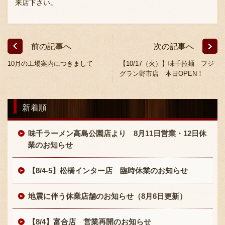
来店下さい。
前の記事へ
次の記事へ
10月の工場案内につきまして
【10/17（火）】味千拉麺 フジ
グラン野市店 本日OPEN！
〒869-1107 熊本県菊池郡菊陽町辛川448
096-349-2222
TEL
:
新着順
096-349-2288
FAX
:
味千ラーメン高島公園店より 8月11日営業・12日休
業のお知らせ
【8/4-5】松橋インター店 臨時休業のお知らせ
地震に伴う休業店舗のお知らせ（8月6日更新）
【8/4】富合店 営業再開のお知らせ