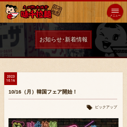
653
64
全国
海外
日本
展開
店
店
お知らせ･新着情報
ホーム
秘伝の味
2023
10.16
メニュー紹介
10/16（月）韓国フェア開始！
店舗案内
ピックアップ
味千の取り組み