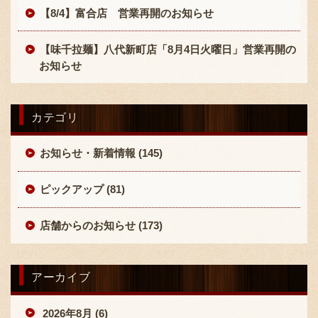
【8/4】富合店 営業再開のお知らせ
【味千拉麺】八代新町店「8月4日火曜日」営業再開の
お知らせ
カテゴリ
〒869-1107 熊本県菊池郡菊陽町辛川448
096-349-2222
TEL
:
お知らせ・新着情報 (145)
096-349-2288
FAX
:
ピックアップ (81)
店舗からのお知らせ (173)
アーカイブ
2026年8月 (6)