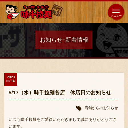
653
64
全国
海外
日本
展開
店
店
お知らせ･新着情報
ホーム
秘伝の味
2023
05.16
メニュー紹介
5/17（水）味千拉麺各店 休店日のお知らせ
店舗案内
店舗からのお知らせ
いつも味千拉麺をご愛顧いただきまして誠にありがとうござ
います。
味千の取り組み