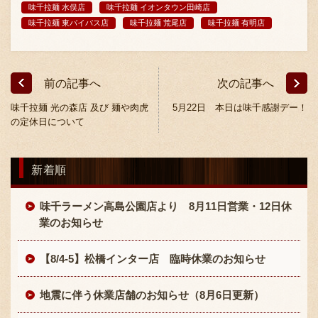
味千拉麺 水俣店
味千拉麺 イオンタウン田崎店
採用情報
味千拉麺 東バイパス店
味千拉麺 荒尾店
味千拉麺 有明店
前の記事へ
次の記事へ
味千拉麺 光の森店 及び 麺や肉虎
5月22日 本日は味千感謝デー！
の定休日について
新着順
味千ラーメン高島公園店より 8月11日営業・12日休
業のお知らせ
【8/4-5】松橋インター店 臨時休業のお知らせ
地震に伴う休業店舗のお知らせ（8月6日更新）