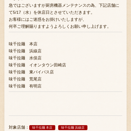
急ではございますが厨房機器メンテナンスの為、下記店舗に
て5/17（水）を休店日とさせていただきます。
お客様にはご迷惑をお掛けいたしますが、
お問い合わせ
何卒ご理解賜りますようよろしくお願い申し上げます。
味千拉麺 本店
ブランド一覧
味千拉麺 浜線店
味千拉麺 水俣店
味千拉麺 イオンタウン田崎店
FC加盟店募集
味千拉麺 東バイパス店
味千拉麺 荒尾店
味千拉麺 有明店
会社案内
お知らせ
対象店舗：
味千拉麺 本店
味千拉麺 浜線店