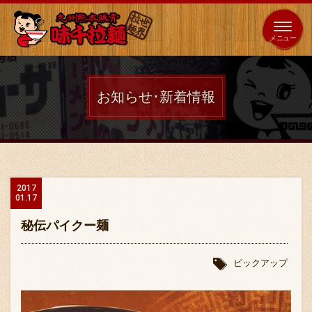
653
64
全国
海外
日本
展開
店
店
お知らせ･新着情報
ホーム
秘伝の味
2017
01.17
メニュー紹介
秘伝パイクー麺
店舗案内
ピックアップ
味千の取り組み