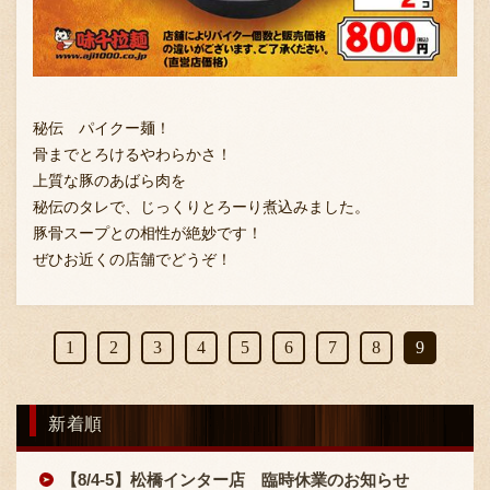
採用情報
秘伝 パイクー麺！
骨までとろけるやわらかさ！
上質な豚のあばら肉を
秘伝のタレで、じっくりとろーり煮込みました。
豚骨スープとの相性が絶妙です！
ぜひお近くの店舗でどうぞ！
1
2
3
4
5
6
7
8
9
新着順
【8/4-5】松橋インター店 臨時休業のお知らせ