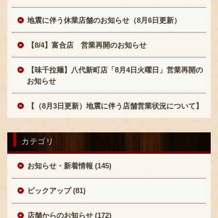
地震に伴う休業店舗のお知らせ（8月6日更新）
【8/4】富合店 営業再開のお知らせ
【味千拉麺】八代新町店「8月4日火曜日」営業再開の
お知らせ
〒869-1107 熊本県菊池郡菊陽町辛川448
096-349-2222
TEL
:
【（8月3日更新）地震に伴う店舗営業状況について】
096-349-2288
FAX
:
カテゴリ
お知らせ・新着情報 (145)
ピックアップ (81)
店舗からのお知らせ (172)