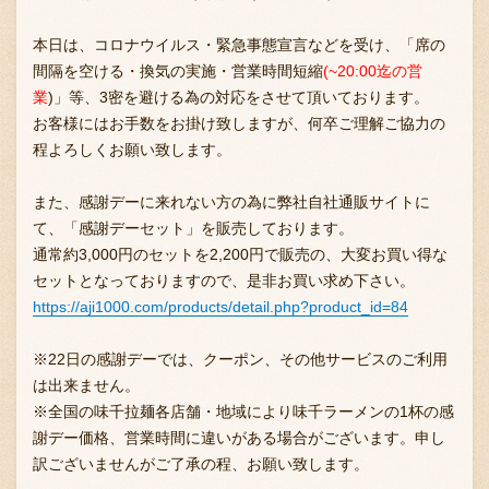
本日は、コロナウイルス・緊急事態宣言などを受け、「席の
間隔を空ける・換気の実施・営業時間短縮
(~20:00迄の営
業
)」等、3密を避ける為の対応をさせて頂いております。
お客様にはお手数をお掛け致しますが、何卒ご理解ご協力の
程よろしくお願い致します。
また、感謝デーに来れない方の為に弊社自社通販サイトに
て、「感謝デーセット」を販売しております。
通常約3,000円のセットを2,200円で販売の、大変お買い得な
セットとなっておりますので、是非お買い求め下さい。
https://aji1000.com/products/detail.php?product_id=84
※22日の感謝デーでは、クーポン、その他サービスのご利用
は出来ません。
※全国の味千拉麺各店舗・地域により味千ラーメンの1杯の感
謝デー価格、営業時間に違いがある場合がございます。申し
訳ございませんがご了承の程、お願い致します。