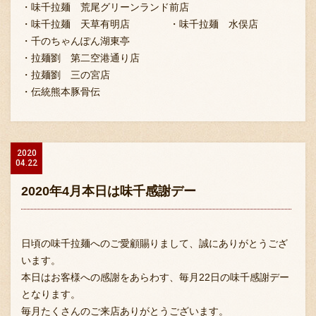
・味千拉麺 荒尾グリーンランド前店
・味千拉麺 天草有明店 ・味千拉麺 水俣店
・千のちゃんぽん湖東亭
・拉麺劉 第二空港通り店
・拉麺劉 三の宮店
・伝統熊本豚骨伝
2020
04.22
2020年4月本日は味千感謝デー
日頃の味千拉麺へのご愛顧賜りまして、誠にありがとうござ
います。
本日はお客様への感謝をあらわす、毎月22日の味千感謝デー
となります。
毎月たくさんのご来店ありがとうございます。