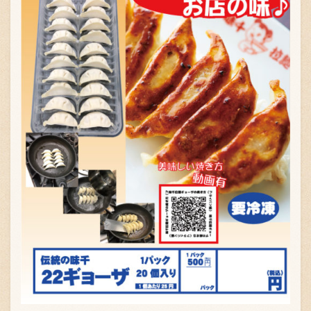
〒869-1107 熊本県菊池郡菊陽町辛川448
096-349-2222
TEL
:
096-349-2288
FAX
: