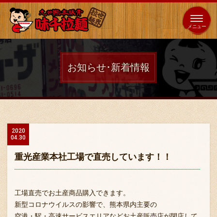
653
64
全国
海外
日本
展開
店
店
お知らせ･新着情報
ホーム
秘伝の味
2020
04.30
メニュー紹介
重光産業本社工場で直売しています！！
店舗案内
工場直売でお土産商品購入できます。
新型コロナウイルスの影響で、熊本県内主要の
空港・駅・高速サービスエリアなどお土産販売店が閉店して
味千の取り組み