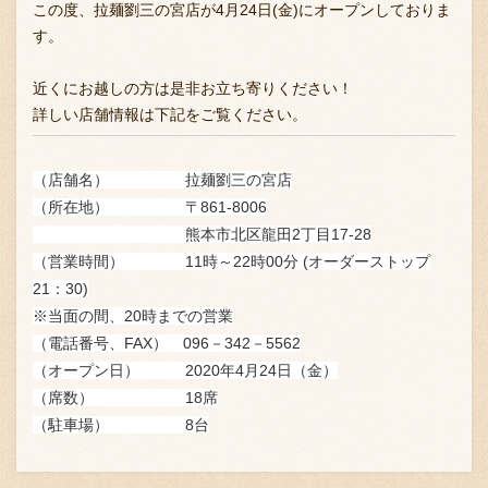
この度、拉麺劉三の宮店が4月24日(金)にオープンしておりま
す。
近くにお越しの方は是非お立ち寄りください！
詳しい店舗情報は下記をご覧ください。
（店舗名） 拉麺劉三の宮店
（所在地） 〒861-8006
熊本市北区龍田2丁目17-28
（営業時間） 11時～22時00分 (
オーダーストップ
21：30)
※当面の間、20時までの営業
（電話番号、FAX） 096－342－5562
（オープン日） 2020年4月24日（金）
（席数） 18席
（駐車場） 8台