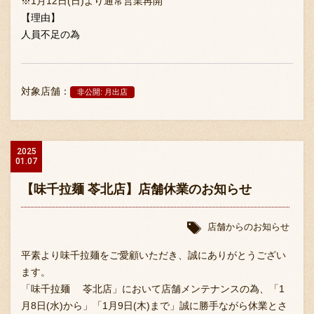
※1月12日(日)より通常営業再開
【理由】
人員不足の為
対象店舗：
非公開: 月出店
2025
01.07
【味千拉麺 苓北店】店舗休業のお知らせ
店舗からのお知らせ
平素より味千拉麺をご愛顧いただき、誠にありがとうござい
ます。
「味千拉麺 苓北店」において店舗メンテナンスの為、「1
月8日(水)から」「1月9日(木)まで」誠に勝手ながら休業とさ