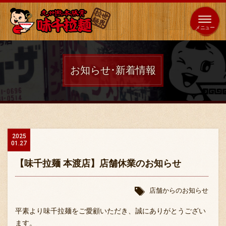
653
64
全国
海外
日本
展開
店
店
お知らせ･新着情報
ホーム
秘伝の味
2025
01.27
メニュー紹介
【味千拉麺 本渡店】店舗休業のお知らせ
店舗案内
店舗からのお知らせ
平素より味千拉麺をご愛顧いただき、誠にありがとうござい
ます。
味千の取り組み