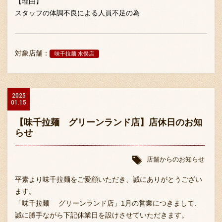
【理由】
スタッフの体調不良による人員不足の為
対象店舗：
味千拉麺 水俣店
2025
01.15
【味千拉麺 グリーンランド店】店休日のお知
らせ
店舗からのお知らせ
平素より味千拉麺をご愛顧いただき、誠にありがとうござい
ます。
「味千拉麺 グリーンランド店」1月の営業につきまして、
誠に勝手ながら下記休業日を設けさせていただきます。