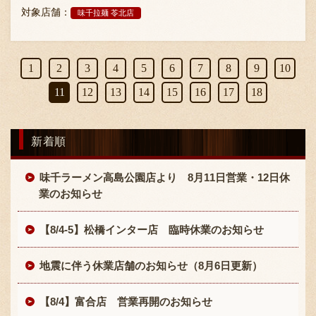
対象店舗：
味千拉麺 苓北店
1
2
3
4
5
6
7
8
9
10
11
12
13
14
15
16
17
18
新着順
味千ラーメン高島公園店より 8月11日営業・12日休
業のお知らせ
【8/4-5】松橋インター店 臨時休業のお知らせ
地震に伴う休業店舗のお知らせ（8月6日更新）
【8/4】富合店 営業再開のお知らせ