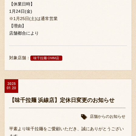
【休業日時】
1月24日(金)
※1月25日(土)は通常営業
【理由】
店舗都合により
〒869-1107 熊本県菊池郡菊陽町辛川448
対象店舗：
味千拉麺 OMM店
096-349-2222
TEL
:
096-349-2288
FAX
:
2025
01.20
【味千拉麺 浜線店】定休日変更のお知らせ
店舗からのお知らせ
平素より味千拉麺をご愛顧いただき、誠にありがとうござい