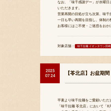
なお、「味千感謝デー」が水曜日
いただきます。
営業再開の目処が立ち次第、味千
一日も早い再開を目指し、体制の
お客様にはご不便・ご迷惑をおか
対象店舗：
味千拉麺 イオンタウン田崎
2025
【苓北店】お盆期間
07.24
平素より味千拉麺をご愛顧いただ
「味千拉麺 苓北店」において「