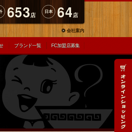
653
64
外
日本
店
店
会社案内
せ
ブランド一覧
FC加盟店募集