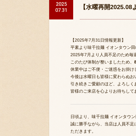
2025
【水曜再開2025.
07.31
【2025年7月31日情報更新】
平素より味千拉麺 イオンタウン
2025年7月より人員不足のため
このたび体制が整いましたため、
休業中はご不便・ご迷惑をお掛け
今後は水曜日も皆様に変わらぬお
引き続きご愛顧のほど、よろしく
皆様のご来店を心よりお待ちして
日頃より、味千拉麺 イオンタウ
誠に勝手ながら、当店は人員不足に
ただきます。