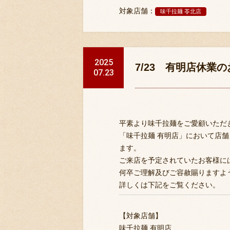
対象店舗：
味千拉麺 苓北店
2025
7/23 有明店休
07.23
平素より味千拉麺をご愛顧いただ
「味千拉麺 有明店」において店舗メ
ます。
ご来店を予定されていたお客様に
何卒ご理解及びご容赦賜りますよ
詳しくは下記をご覧ください。
【対象店舗】
味千拉麺 有明店