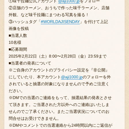
①味千拉麺公式アカウント
@aji1000.jp
をフォロー
②店舗のラーメン、おうちで作った味千ラーメン、店舗
外観、など味千拉麺にまつわる写真を撮る！
③ハッシュタグ「
#WORLDAJISENDAY
」を付けて上記
画像を投稿
■当選人数
10名様
〒869-1107 熊本県菊池郡菊陽町辛川448
■応募期間
2025年2月22日（土）8:00〜2月28日（金）23:59まで
096-349-2222
TEL
:
■当選者の発表について
096-349-2288
※ご自身のアカウントのプライバシー設定を『非公開』
FAX
:
にしていたり、本アカウント
@aji1000.jp
のフォローを外
されていると抽選の対象になりませんので予めご注意く
ださい。
※DMでの当選のご連絡をもって、抽選結果の発表とさせ
て頂きます。ご当選された方以外へのご連絡はいたしま
せんのでご了承ください。またご当選状況についてのお
問合せはお受けできません。
※DMやコメントでの当選連絡から24時間以内にご返信が