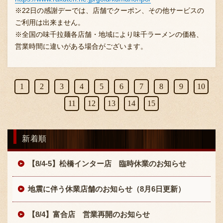
※22日の感謝デーでは、店舗でクーポン、その他サービスの
ご利用は出来ません。
※全国の味千拉麺各店舗・地域により味千ラーメンの価格、
営業時間に違いがある場合がございます。
1
2
3
4
5
6
7
8
9
10
11
12
13
14
15
新着順
【8/4-5】松橋インター店 臨時休業のお知らせ
地震に伴う休業店舗のお知らせ（8月6日更新）
【8/4】富合店 営業再開のお知らせ