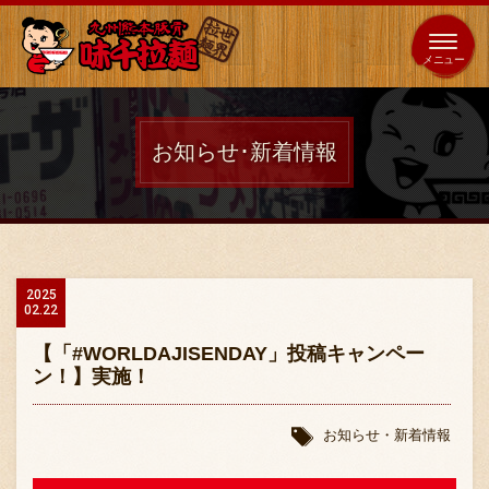
653
64
全国
海外
日本
展開
店
店
お知らせ･新着情報
ホーム
秘伝の味
2025
02.22
メニュー紹介
【「#WORLDAJISENDAY」投稿キャンペー
ン！】実施！
店舗案内
お知らせ・新着情報
味千の取り組み