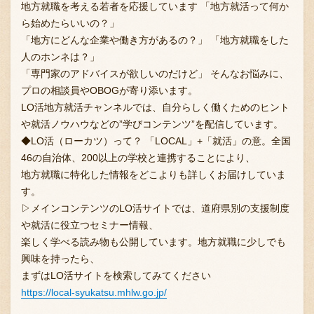
地方就職を考える若者を応援しています 「地方就活って何か
ら始めたらいいの？」
「地方にどんな企業や働き方があるの？」 「地方就職をした
人のホンネは？」
「専門家のアドバイスが欲しいのだけど」 そんなお悩みに、
プロの相談員やOBOGが寄り添います。
LO活地方就活チャンネルでは、自分らしく働くためのヒント
や就活ノウハウなどの”学びコンテンツ”を配信しています。
◆LO活（ローカツ）って？ 「LOCAL」+「就活」の意。全国
46の自治体、200以上の学校と連携することにより、
地方就職に特化した情報をどこよりも詳しくお届けしていま
す。
▷メインコンテンツのLO活サイトでは、道府県別の支援制度
や就活に役立つセミナー情報、
楽しく学べる読み物も公開しています。地方就職に少しでも
興味を持ったら、
まずはLO活サイトを検索してみてください
https://local-syukatsu.mhlw.go.jp/