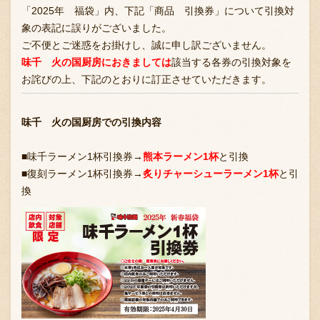
「2025年 福袋」内、下記「商品 引換券」について引換対
象の表記に誤りがございました。
ご不便とご迷惑をお掛けし、誠に申し訳ございません。
味千 火の国厨房におきましては
該当する各券の引換対象を
お詫びの上、下記のとおりに訂正させていただきます。
味千 火の国厨房での引換内容
■味千ラーメン1杯引換券→
熊本ラーメン1杯
と引換
■復刻ラーメン1杯引換券→
炙りチャーシューラーメン1杯
と引
換