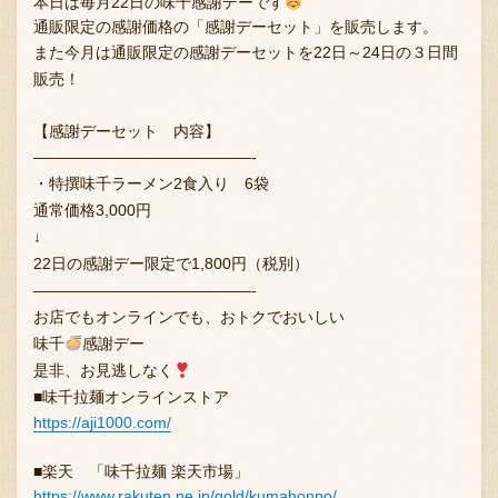
本日は毎月22日の味千感謝デーです
通販限定の感謝価格の「感謝デー
セット」を販売します。
また今月は通販限定の感謝デーセットを22日～24日の３日間
販売！
【感謝デーセット 内容】
——————————————-
・特撰味千ラーメン2食入り 6袋
通常価格3,000円
↓
22日の感謝デー限定で1,800円（税別）
——————————————-
お店でもオンラインでも、おトクでおいしい
味千
感謝デー
是非、お見逃しなく
■味千拉麺オンラインストア
https://aji1000.com/
■楽天 「味千拉麺 楽天市場」
https://www.rakuten.ne.jp/gold/kumahonpo/