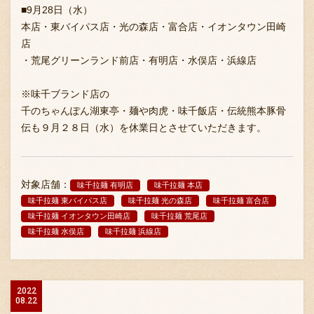
■9月28日（水）
本店・東バイパス店・光の森店・富合店・イオンタウン田崎
店
・荒尾グリーンランド前店・有明店・水俣店・浜線店
※味千ブランド店の
千のちゃんぽん湖東亭・麺や肉虎・味千飯店・伝統熊本豚骨
伝も９月２８日（水）を休業日とさせていただきます。
対象店舗：
味千拉麺 有明店
味千拉麺 本店
味千拉麺 東バイパス店
味千拉麺 光の森店
味千拉麺 富合店
味千拉麺 イオンタウン田崎店
味千拉麺 荒尾店
味千拉麺 水俣店
味千拉麺 浜線店
2022
08.22