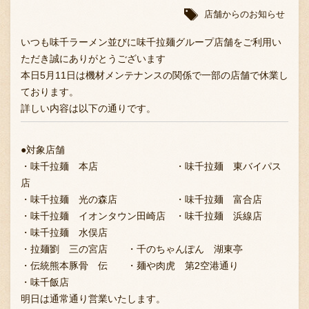
店舗からのお知らせ
いつも味千ラーメン並びに味千拉麺グループ店舗をご利用い
ただき誠にありがとうございます
本日5月11日は機材メンテナンスの関係で一部の店舗で休業し
ております。
詳しい内容は以下の通りです。
●対象店舗
・味千拉麺 本店 ・味千拉麺 東バイパス
店
・味千拉麺 光の森店 ・味千拉麺 富合店
・味千拉麺 イオンタウン田崎店 ・味千拉麺 浜線店
・味千拉麺 水俣店
・拉麺劉 三の宮店 ・千のちゃんぽん 湖東亭
・伝統熊本豚骨 伝 ・麺や肉虎 第2空港通り
・味千飯店
明日は通常通り営業いたします。