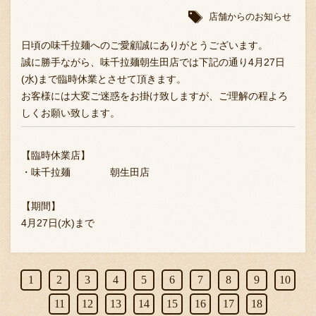
店舗からのお知らせ
日頃の味千拉麺へのご愛顧誠にありがとうございます。
誠に勝手ながら、味千拉麺朝生田店では下記の通り4月27日
(水)まで臨時休業とさせて頂きます。
お客様には大変ご迷惑をお掛け致しますが、ご理解の程よろ
しくお願い致します。
【臨時休業店】
・味千拉麺 朝生田店
【期間】
4月27日(水)まで
1
2
3
4
5
6
7
8
9
10
11
12
13
14
15
16
17
18