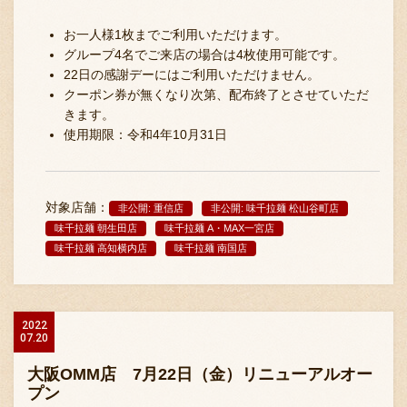
お一人様1枚までご利用いただけます。
グループ4名でご来店の場合は4枚使用可能です。
22日の感謝デーにはご利用いただけません。
クーポン券が無くなり次第、配布終了とさせていただ
きます。
使用期限：令和4年10月31日
対象店舗：
非公開: 重信店
非公開: 味千拉麺 松山谷町店
味千拉麺 朝生田店
味千拉麺 A・MAX一宮店
味千拉麺 高知横内店
味千拉麺 南国店
2022
07.20
大阪OMM店 7月22日（金）リニューアルオー
プン