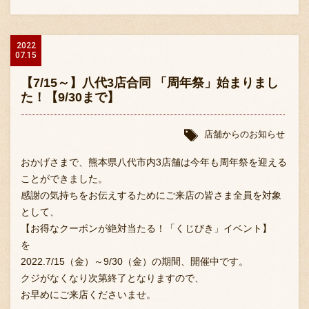
2022
07.15
【7/15～】八代3店合同 「周年祭」始まりまし
た！【9/30まで】
店舗からのお知らせ
おかげさまで、熊本県八代市内3店舗は今年も周年祭を迎える
ことができました。
感謝の気持ちをお伝えするためにご来店の皆さま全員を対象
として、
【お得なクーポンが絶対当たる！「くじびき」イベント】
を
2022.7/15（金）～9/30（金）の期間、開催中です。
クジがなくなり次第終了となりますので、
お早めにご来店くださいませ。