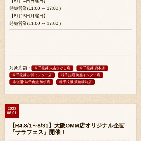
【8月14日日曜日】
時短営業(11:00 ～ 17:00 )
【8月15日月曜日】
時短営業(11:00 ～ 17:00 )
対象店舗：
味千拉麺 人吉ひがし店
味千拉麺 鹿本店
味千拉麺 掛川インター店
味千拉麺 御船インター店
非公開: 味千食堂 御領店
味千拉麺 競輪場前店
2022
08.01
【R4.8/1～8/31】大阪OMM店オリジナル企画
『サラフェス』開催！