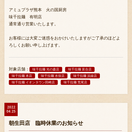
アミュプラザ熊本 火の国厨房
味千拉麺 有明店
通常通り営業いたします。
お客様には大変ご迷惑をおかけいたしますがご了承のほどよ
ろしくお願い申し上げます。
対象店舗：
味千拉麺 光の森店
味千拉麺 富合店
味千拉麺 本店
味千拉麺 水俣店
味千拉麺 浜線店
味千拉麺 イオンタウン田崎店
味千拉麺 荒尾店
2022
04.25
朝生田店 臨時休業のお知らせ