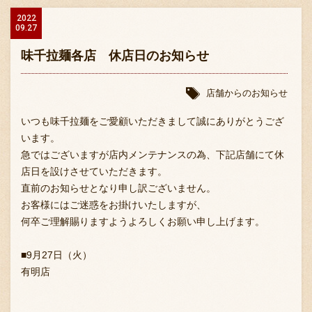
2022
09.27
味千拉麺各店 休店日のお知らせ
店舗からのお知らせ
〒869-1107 熊本県菊池郡菊陽町辛川448
いつも味千拉麺をご愛顧いただきまして誠にありがとうござ
います。
096-349-2222
TEL
:
急ではございますが店内メンテナンスの為、下記店舗にて休
096-349-2288
店日を設けさせていただきます。
FAX
:
直前のお知らせとなり申し訳ございません。
お客様にはご迷惑をお掛けいたしますが、
何卒ご理解賜りますようよろしくお願い申し上げます。
■9月27日（火）
有明店