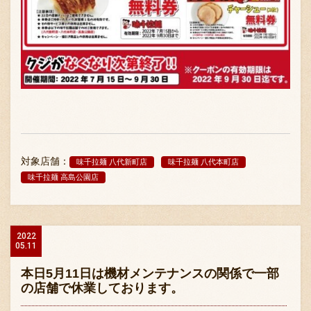
対象店舗：
味千拉麺 八代新町店
味千拉麺 八代本町店
味千拉麺 高島公園店
2022
05.11
本日5月11日は機材メンテナンスの関係で一部
の店舗で休業しております。