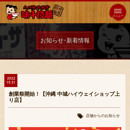
653
64
全国
海外
日本
展開
店
店
お知らせ･新着情報
ホーム
秘伝の味
2022
10.21
メニュー紹介
創業祭開始！【沖縄 中城ハイウェイショップ上
り店】
店舗案内
店舗からのお知らせ
味千の取り組み