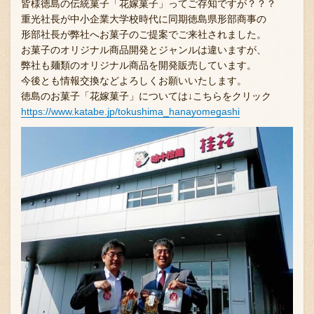
皆様徳島の伝統菓子「花嫁菓子」ってご存知ですが？？？
重光社長が中小企業大学校時代に同期徳島県形部商事の
形部社長が弊社へお菓子のご提案でご来社されました。
お菓子のオリジナル商品開発とジャンルは違いますが、
弊社も麺類のオリジナル商品を開発販売しています。
今後とも情報交換などよろしくお願いいたします。
徳島のお菓子「花嫁菓子」については↓こちらをクリック
https://www.katabe.jp/tokushima_hanayomegashi