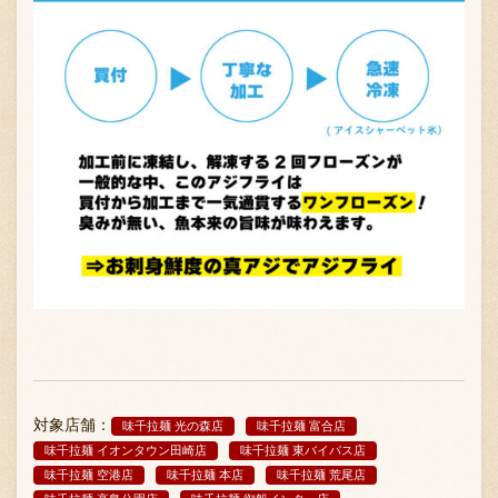
対象店舗：
味千拉麺 光の森店
味千拉麺 富合店
味千拉麺 イオンタウン田崎店
味千拉麺 東バイパス店
味千拉麺 空港店
味千拉麺 本店
味千拉麺 荒尾店