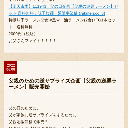
【楽天市場】111943 父の日企画【父親の逆襲ラーメン】セ
ット 送料無料：味千拉麺 通販事業部 (rakuten.co.jp)
特撰味千ラーメン(2食)×黒マー油ラーメン(2食)+FG1本セッ
ト 送料無料
2000円（税込）
お父さんファイト！！！！
2022
06.08
父親のための逆サプライズ企画【父親の逆襲ラ
ーメン】販売開始
父の日のために、
父が家族に逆サプライズをするために
父親応援価格で販売!!