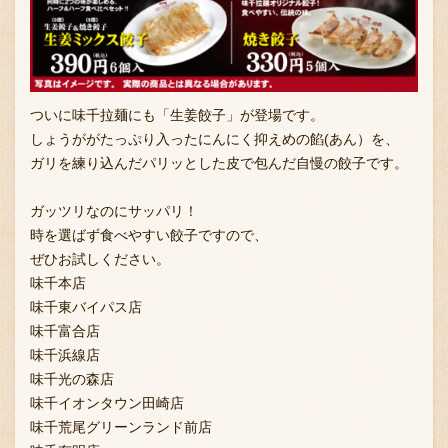
採用情報
ついに味千拉麺にも「生姜餃子」が登場です。
しょうががたっぷり入ったにんにく抑えめの餡(あん）を、
ガリを練り込んだパリッとした皮で包んだ自慢の餃子です。
ガッツリなのにサッパリ！
時を選ばず食べやすい餃子ですので、
ぜひお試しください。
味千本店
味千東バイパス店
味千富合店
味千浜線店
味千光の森店
味千イオンタウン田崎店
味千荒尾グリーンランド前店