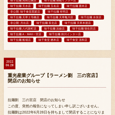
味千拉麺 高島公園店
味千拉麺 御船インター店
味千拉麺 天水店
味千拉麺 玉名店
味千拉麺 鹿本店
非公開: 味千食堂黒髪店
味千拉麺 有明店
味千拉麺 天草２号橋店
味千拉麺 天草亀川店
味千拉麺 水俣店
非公開: 月出店
味千拉麺 苓北店
味千拉麺 天草本渡店
味千拉麺 八代新町店
味千拉麺 浜線店
味千拉麺 朝生田店
味千拉麺 A・MAX一宮店
味千拉麺 掛川インター店
味千拉麺 船場店
味千食堂 栖本店
味千食堂 清和店
2022
06.28
重光産業グループ【ラーメン劉 三の宮店】
閉店のお知らせ
拉麺劉 三の宮店 閉店のお知らせ
この度、突然の報告になってしまい申し訳ございません。
拉麺劉は2022年6月28日を持ちまして閉店することになりま