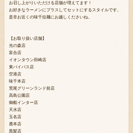
お召し上がりいただける店舗が増えてます！
お好きなラーメンにプラスしてセットにするスタイルです。
是非お近くの味千拉麺にお越しくださいね。
【お取り扱い店舗】
光の森店
富合店
イオンタウン田崎店
東バイパス店
空港店
味千本店
荒尾グリーンランド前店
高島公園店
御船インター店
天水店
玉名店
鹿本店
黒髪店