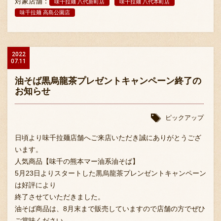
対象店舗：
味千拉麺 八代新町店
味千拉麺 八代本町店
味千拉麺 高島公園店
2022
07.11
油そば黒烏龍茶プレゼントキャンペーン終了の
お知らせ
ピックアップ
日頃より味千拉麺店舗へご来店いただき誠にありがとうござ
います。
人気商品【味千の熊本マー油系油そば】
5月23日よりスタートした黒烏龍茶プレンゼントキャンペーン
は好評により
終了させていただきました。
油そば商品は、8月末まで販売していますので店舗の方でぜひ
ご賞味ください。