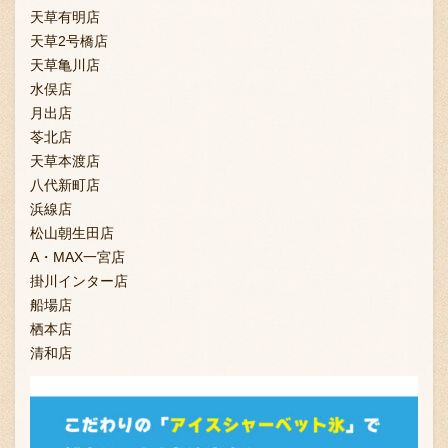
天草有明店
天草2号橋店
天草亀川店
水俣店
月出店
苓北店
天草本渡店
八代新町店
浜線店
松山朝生田店
A・MAX一宮店
掛川インター店
船場店
栖本店
清和店