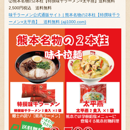
②熊本名物の2本柱【特撰味千ラーメン×太平燕】送料無料
2,500円税込 送料無料
味千ラーメン公式通販サイト | 熊本名物の2本柱【特撰味千ラ
ーメン×太平燕】 送料無料 (aji1000.com)