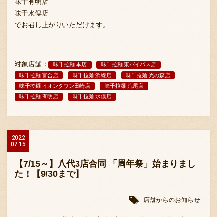
味千有明店
味千水俣店
でお召し上がりいただけます。
対象店舗：
味千拉麺 本店
味千拉麺 東バイパス店
味千拉麺 富合店
味千拉麺 浜線店
味千拉麺 光の森店
〒869-1107 熊本県菊池郡菊陽町辛川448
味千拉麺 イオンタウン田崎店
味千拉麺 荒尾店
096-349-2222
味千拉麺 有明店
味千拉麺 水俣店
TEL
:
096-349-2288
FAX
:
2022
07.15
【7/15～】八代3店合同 「周年祭」始まりまし
た！【9/30まで】
店舗からのお知らせ