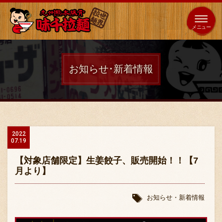
653
64
全国
海外
日本
展開
店
店
お知らせ･新着情報
ホーム
秘伝の味
2022
07.19
メニュー紹介
【対象店舗限定】生姜餃子、販売開始！！【7
月より】
店舗案内
お知らせ・新着情報
味千の取り組み