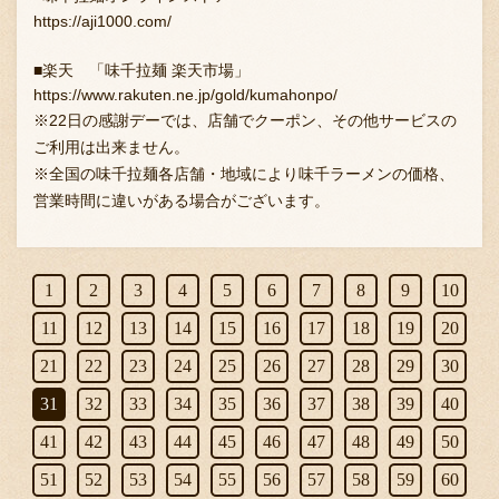
https://aji1000.com/
■楽天 「味千拉麺 楽天市場」
https://www.rakuten.ne.jp/gold/kumahonpo/
※22日の感謝デーでは、店舗でクーポン、その他サービスの
ご利用は出来ません。
※全国の味千拉麺各店舗・地域により味千ラーメンの価格、
営業時間に違いがある場合がございます。
1
2
3
4
5
6
7
8
9
10
11
12
13
14
15
16
17
18
19
20
21
22
23
24
25
26
27
28
29
30
31
32
33
34
35
36
37
38
39
40
41
42
43
44
45
46
47
48
49
50
51
52
53
54
55
56
57
58
59
60