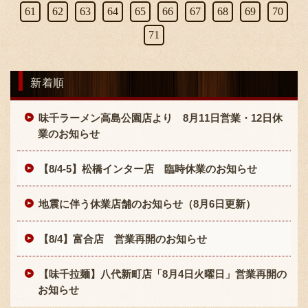
61
62
63
64
65
66
67
68
69
70
71
新着順
味千ラーメン高島公園店より 8月11日営業・12日休
業のお知らせ
【8/4-5】松橋インター店 臨時休業のお知らせ
地震に伴う休業店舗のお知らせ（8月6日更新）
【8/4】富合店 営業再開のお知らせ
【味千拉麺】八代新町店「8月4日火曜日」営業再開の
お知らせ