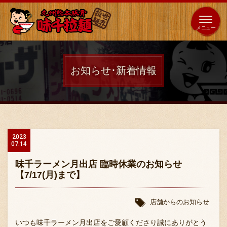
653
64
全国
海外
日本
展開
店
店
お知らせ･新着情報
ホーム
秘伝の味
2023
07.14
メニュー紹介
味千ラーメン月出店 臨時休業のお知らせ
【7/17(月)まで】
店舗案内
店舗からのお知らせ
いつも味千ラーメン月出店をご愛顧くださり誠にありがとう
味千の取り組み