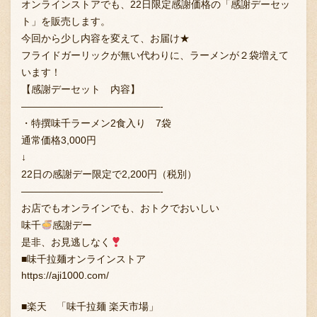
オンラインストアでも、22日限定感謝価格の「感謝デーセッ
ト」を販売します。
今回から少し内容を変えて、お届け★
フライドガーリックが無い代わりに、ラーメンが２袋増えて
います！
【感謝デーセット 内容】
——————————————-
・特撰味千ラーメン2食入り 7袋
通常価格3,000円
↓
22日の感謝デー限定で2,200円（税別）
——————————————-
お店でもオンラインでも、おトクでおいしい
味千
感謝デー
是非、お見逃しなく
■味千拉麺オンラインストア
https://aji1000.com/
■楽天 「味千拉麺 楽天市場」