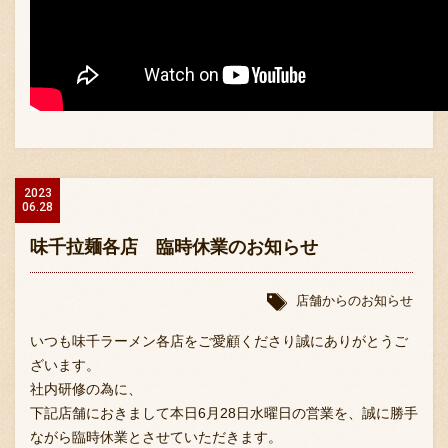
〒869-1107 熊本県菊池郡菊陽町辛川448
2023
096-349-2222
06.28
TEL
:
096-349-2288
味千拉麺各店 臨時休業のお知らせ
FAX
:
店舗からのお知らせ
いつも味千ラーメン各店をご愛顧くださり誠にありがとうご
ざいます。
社内研修の為に、
下記店舗におきまして本日6月28日水曜日の営業を、誠に勝手
ながら臨時休業とさせていただきます。