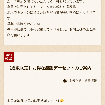
た、『和』を感じていただける一杯となっています。
今回は味千としてもニンニクから離れた意欲作。
氷水でキンキンに冷えた細ちぢれ麺が暑い季節にピッタリで
す。
是非ご賞味くださいね
※一部店舗では販売実施しておりません。お問合せの上ご来
店お願いします
2023
06.22
【通販限定】お得な感謝デーセットのご案内
お知らせ・新着情報
本日は毎月22日の味千感謝デーです