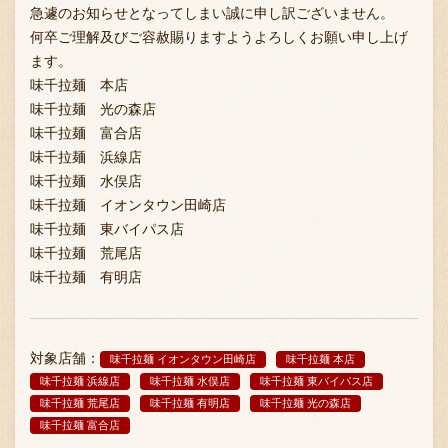
急遽のお知らせとなってしまい誠に申し訳ございません。
何卒ご理解及びご容赦賜りますようよろしくお願い申し上げ
ます。
味千拉麺 本店
味千拉麺 光の森店
味千拉麺 富合店
味千拉麺 浜線店
味千拉麺 水俣店
味千拉麺 イオンタウン田崎店
味千拉麺 東バイパス店
味千拉麺 荒尾店
味千拉麺 有明店
対象店舗：
味千拉麺 イオンタウン田崎店
味千拉麺 本店
味千拉麺 浜線店
味千拉麺 水俣店
味千拉麺 東バイパス店
味千拉麺 荒尾店
味千拉麺 有明店
味千拉麺 光の森店
味千拉麺 富合店