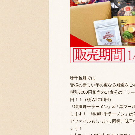
味千拉麺では
皆様の新しい年の更なる飛躍をご祈
税別5000円相当の14食分の「
円！！（税込3218円）
「特撰味千ラーメン」&「黒マー
します！「特撰味千ラーメン」は2
アファイルもしっかり同梱。味千
ょう！