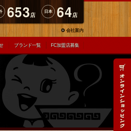
653
64
外
日本
店
店
会社案内
せ
ブランド一覧
FC加盟店募集