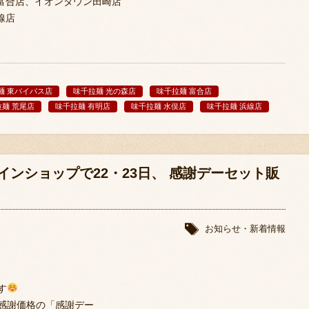
富合店、イオンタウン田崎店
線店
麺 東バイパス店
味千拉麺 光の森店
味千拉麺 富合店
麺 荒尾店
味千拉麺 有明店
味千拉麺 水俣店
味千拉麺 浜線店
ンショップで22・23日、 感謝デーセット販
お知らせ・新着情報
す
定感謝価格の「感謝デー