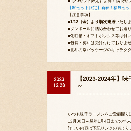
■【80セット限定】新春！福袋セット
【80セット限定】新春！福袋セット
【注意事項】
■
1/12
（金）より順次発送
いたし
■
ダンボールに詰め合わせてお送
■
化粧箱・ギフトボックス等は付
■
包装・熨斗は受け付けておりま
■
北斗の拳パッケージのキャラク
【2023-2024
2023
12.28
～
いつも味千ラーメンをご愛顧賜り
12月30日～翌年1月4日までの
詳しい内容は下記リンクの表より