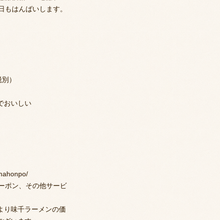
3日もはんばいします。
税別）
でおいしい
umahonpo/
クーポン、その他サービ
より味千ラーメンの価