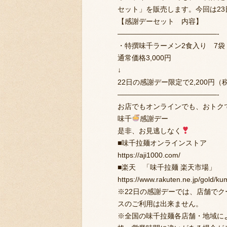
セット」を販売します。今回は2
【感謝デーセット 内容】
——————————————-
・特撰味千ラーメン2食入り 7袋
通常価格3,000円
↓
22日の感謝デー限定で2,200円（
——————————————-
お店でもオンラインでも、おトク
味千
感謝デー
是非、お見逃しなく
■味千拉麺オンラインストア
https://aji1000.com/
■楽天 「味千拉麺 楽天市場」
https://www.rakuten.ne.jp/gold/k
※22日の感謝デーでは、店舗で
スのご利用は出来ません。
※全国の味千拉麺各店舗・地域に