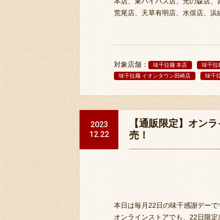
本店、東バイパス店、光の森店、
荒尾店、天草有明店、水俣店、浜
対象店舗：
味千拉麺 本店
味千拉
味千拉麺 イオンタウン田崎店
味千拉
【通販限定】オンライ
2023
12.22
売！
本日は毎月22日の味千感謝デーで
オンラインストアでも、22日限