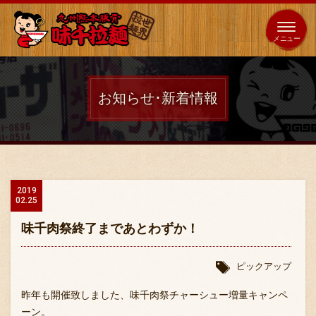
653
64
全国
海外
日本
展開
店
店
お知らせ･新着情報
ホーム
秘伝の味
2019
02.25
メニュー紹介
味千肉祭終了まであとわずか！
店舗案内
ピックアップ
昨年も開催致しました、味千肉祭チャーシュー増量キャンペ
ーン。
味千の取り組み