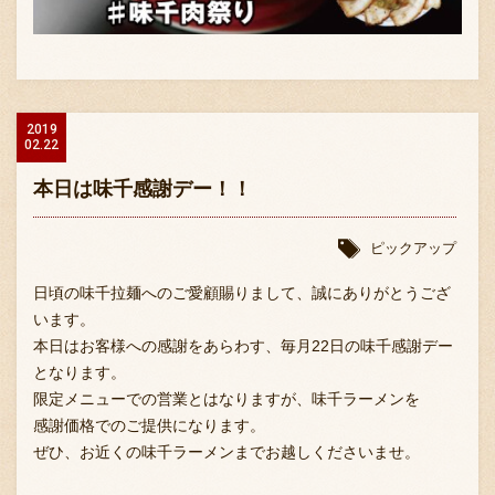
2019
02.22
本日は味千感謝デー！！
〒869-1107 熊本県菊池郡菊陽町辛川448
096-349-2222
TEL
:
ピックアップ
096-349-2288
FAX
:
日頃の味千拉麺へのご愛顧賜りまして、誠にありがとうござ
います。
本日はお客様への感謝をあらわす、毎月22日の味千感謝デー
となります。
限定メニューでの営業とはなりますが、味千ラーメンを
感謝価格でのご提供になります。
ぜひ、お近くの味千ラーメンまでお越しくださいませ。