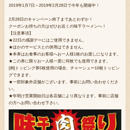
2019年1月7日～2019年2月28日で今年も開催中！
2月28日のキャンペーン終了まであとわずか！
お問い合わせ
クーポンお持ちの方はぜひお近くの味千ラーメンへ！
【注意事項】
★22日の感謝デーにはご使用できません。
ブランド一覧
★ほかのサービスとの併用はできません。
★本券はお食事のお客様へお一人様1枚のお渡しになります。
★この券に限りお一人様一度に何枚でも使用できます。
FC加盟店募集
[例]トッピング券5枚使用の場合、チャーシュー10枚トッピン
グできます。
★一部対象外店舗がございます。事前にお問い合わせくださ
い。
会社案内
★年明け営業開始日は各店舗により異なります。事前に店舗
の方へお問い合わせ下さい。
お知らせ