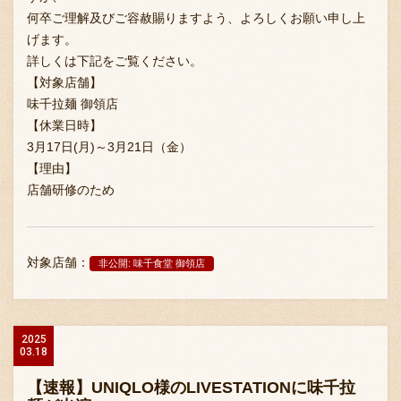
何卒ご理解及びご容赦賜りますよう、よろしくお願い申し上
げます。
詳しくは下記をご覧ください。
【対象店舗】
味千拉麺 御領店
【休業日時】
3月17日(月)～3月21日（金）
【理由】
店舗研修のため
対象店舗：
非公開: 味千食堂 御領店
2025
03.18
【速報】UNIQLO様のLIVESTATIONに味千拉