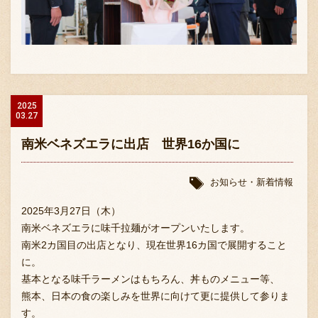
2025
03.27
〒869-1107 熊本県菊池郡菊陽町辛川448
096-349-2222
南米ベネズエラに出店 世界16か国に
TEL
:
096-349-2288
FAX
:
お知らせ・新着情報
2025年3月27日（木）
南米ベネズエラに味千拉麺がオープンいたします。
南米2カ国目の出店となり、現在世界16カ国で展開すること
に。
基本となる味千ラーメンはもちろん、丼ものメニュー等、
熊本、日本の食の楽しみを世界に向けて更に提供して参りま
す。