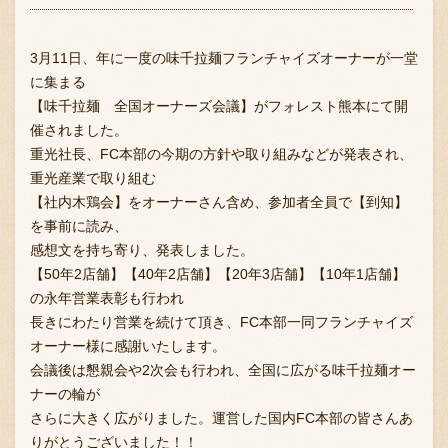
3月11日、年に一度の味千拉麺フランチャイズオーナーが一堂
に集まる
【味千拉麺 全国オーナーズ会議】がフォレスト熊本にて開
催されました。
重光社長、FC本部の今期の方針や取り組みなどが発表され、
重光産業で取り組む
【社内木鶏会】をオーナーさん含め、参加者全員で【到知】
を事前に読み、
感想文を持ち寄り、発表しました。
【50年2店舗】【40年2店舗】【20年3店舗】【10年1店舗】
の永年営業表彰も行われ
長きにわたり営業を続けて頂き、FC本部一同フランチャイズ
オーナー様に感謝いたします。
会議後は懇親会や2次会も行われ、全国に広がる味千拉麺オー
ナーの輪が
さらに大きく広がりました。運営した国内FC本部の皆さんあ
りがとうございました！！