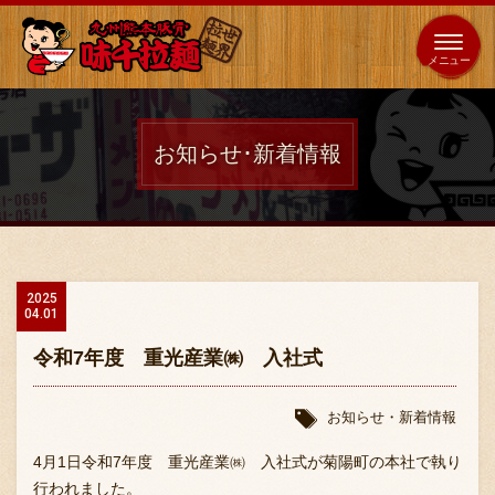
653
64
全国
海外
日本
展開
店
店
お知らせ･新着情報
ホーム
秘伝の味
2025
04.01
メニュー紹介
令和7年度 重光産業㈱ 入社式
店舗案内
お知らせ・新着情報
4月1日令和7年度 重光産業㈱ 入社式が菊陽町の本社で執り
行われました。
味千の取り組み