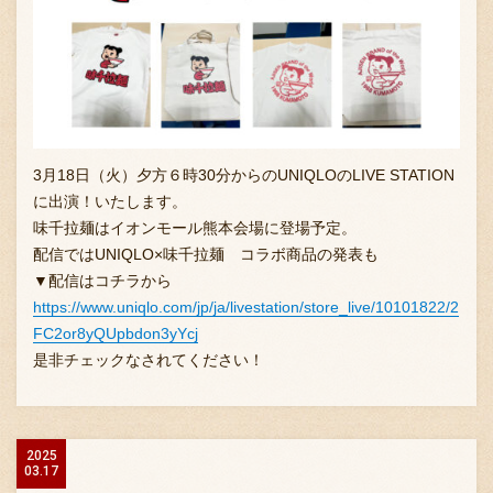
3月18日（火）夕方６時30分からのUNIQLOのLIVE STATION
に出演！いたします。
味千拉麺はイオンモール熊本会場に登場予定。
配信ではUNIQLO×味千拉麺 コラボ商品の発表も
▼配信はコチラから
https://www.uniqlo.com/jp/ja/livestation/store_live/10101822/2
FC2or8yQUpbdon3yYcj
是非チェックなされてください！
2025
03.17