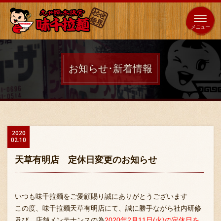
653
64
全国
海外
日本
展開
店
店
お知らせ･新着情報
ホーム
秘伝の味
2020
02.10
メニュー紹介
天草有明店 定休日変更のお知らせ
店舗案内
いつも味千拉麺をご愛顧賜り誠にありがとうございます
この度、味千拉麺天草有明店にて、誠に勝手ながら社内研修
及び、店舗メンテナンスの為
味千の取り組み
2020年2月11日(火)の定休日を、