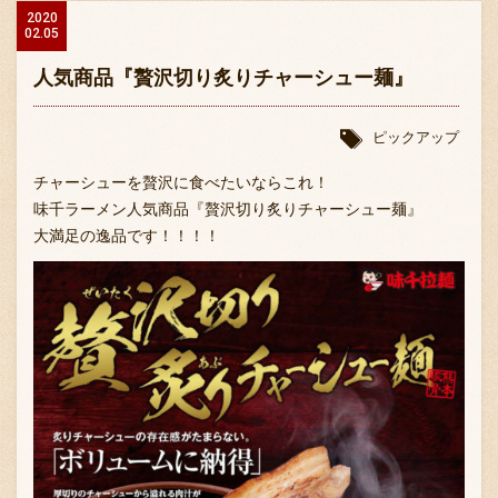
2020
02.05
人気商品『贅沢切り炙りチャーシュー麺』
ピックアップ
チャーシューを贅沢に食べたいならこれ！
〒869-1107 熊本県菊池郡菊陽町辛川448
味千ラーメン人気商品『贅沢切り炙りチャーシュー麺』
096-349-2222
TEL
:
大満足の逸品です！！！！
096-349-2288
FAX
: