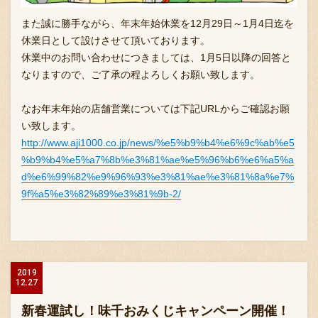
また誠に勝手ながら、年末年始休業を12月29日～1月4日迄を
休業日として設けさせて頂いております。
休業中のお問い合わせにつきましては、1月5日以降の回答と
なりますので、ご了承の程よろしくお願い致します。
なお年末年始の店舗営業については下記URLからご確認お願
い致します。
http://www.aji1000.co.jp/news/%e5%b9%b4%e6%9c%ab%e5
%b9%b4%e5%a7%8b%e3%81%ae%e5%96%b6%e6%a5%a
d%e6%99%82%e9%96%93%e3%81%ae%e3%81%8a%e7%
9f%a5%e3%82%89%e3%81%9b-2/
2019
12.27
新春運試し！味千おみくじキャンペーン開催！